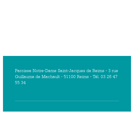
Paroisse Notre-Dame Saint-Jacques de Reims - 3 rue
Guillaume de Machault - 51100 Reims - Tél. 03 26 47
55 34