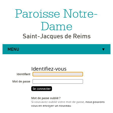
Paroisse Notre-
Aller
Outils
au
personnels
contenu.
|
Dame
Aller
à
la
navigation
Saint-Jacques de Reims
MENU
Identifiant
Mot de passe
Mot de passe oublié ?
Si vous avez oublié votre mot de passe,
nous pouvons
vous en envoyer un nouveau
.