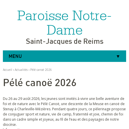
Paroisse Notre-
Aller
Outils
au
personnels
contenu.
|
Dame
Aller
à
la
navigation
Saint-Jacques de Reims
MENU
Accueil
›
Actualités
›
Pélé canoë 2026
Pélé canoë 2026
Du 26 au 29 août 2026, les jeunes sont invités à vivre une belle aventure de
foi et de nature avec le Pélé Canoë, une descente de la Meuse en canoë de
Stenay à Charleville-Mézières. Pendant quatre jours, ce pèlerinage propose
de conjuguer sport et nature, vie de camp, fraternité et joie, chemin de foi
dans un cadre simple et joyeux, au fil de l’eau et des paysages de notre
diocèse.