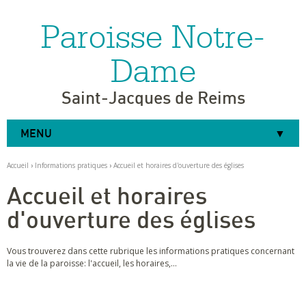
Paroisse Notre-
Aller
Outils
au
personnels
contenu.
|
Dame
Aller
à
la
navigation
Saint-Jacques de Reims
MENU
Accueil
›
Informations pratiques
›
Accueil et horaires d'ouverture des églises
Accueil et horaires
d'ouverture des églises
Vous trouverez dans cette rubrique les informations pratiques concernant
la vie de la paroisse: l'accueil, les horaires,...