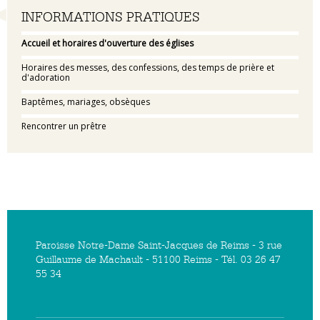
Navigation
INFORMATIONS PRATIQUES
Accueil et horaires d'ouverture des églises
Horaires des messes, des confessions, des temps de prière et
d'adoration
Baptêmes, mariages, obsèques
Rencontrer un prêtre
Paroisse Notre-Dame Saint-Jacques de Reims - 3 rue
Guillaume de Machault - 51100 Reims - Tél. 03 26 47
55 34