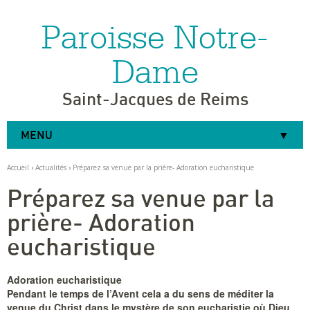
Paroisse Notre-
Aller
Outils
au
personnels
contenu.
|
Dame
Aller
à
la
navigation
Saint-Jacques de Reims
MENU
Accueil
›
Actualités
›
Préparez sa venue par la prière- Adoration eucharistique
Préparez sa venue par la
prière- Adoration
eucharistique
Adoration eucharistique
Pendant le temps de l’Avent cela a du sens de méditer la
venue du Christ dans le mystère de son eucharistie où Dieu