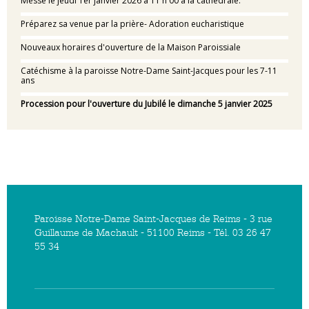
Messe le jeudi 1er janvier 2026 à 11 h 00 à la cathédrale.
Préparez sa venue par la prière- Adoration eucharistique
Nouveaux horaires d'ouverture de la Maison Paroissiale
Catéchisme à la paroisse Notre-Dame Saint-Jacques pour les 7-11
ans
Procession pour l'ouverture du Jubilé le dimanche 5 janvier 2025
Paroisse Notre-Dame Saint-Jacques de Reims - 3 rue
Guillaume de Machault - 51100 Reims - Tél. 03 26 47
55 34