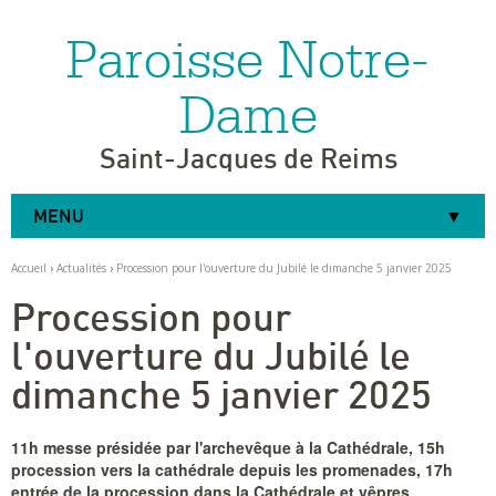
Paroisse Notre-
Aller
Outils
au
personnels
contenu.
|
Dame
Aller
à
la
navigation
Saint-Jacques de Reims
MENU
Accueil
›
Actualités
›
Procession pour l'ouverture du Jubilé le dimanche 5 janvier 2025
Procession pour
l'ouverture du Jubilé le
dimanche 5 janvier 2025
11h messe présidée par l'archevêque à la Cathédrale, 15h
procession vers la cathédrale depuis les promenades, 17h
entrée de la procession dans la Cathédrale et vêpres