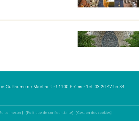
ue Guillaume de Machault - 51100 Reims - Tél. 03 26 47 55 34
Se connecter
Politique de confidentialité
Gestion des cookies