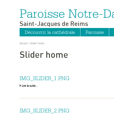
Paroisse Notre-
Aller
Outils
au
personnels
contenu.
|
Saint-Jacques de Reims
Aller
à
la
Découvrir la cathédrale
Paroisse
navigation
Accueil
›
Slider home
Slider home
IMG_SLIDER_1.PNG
Lire la suite…
IMG_SLIDER_2.PNG