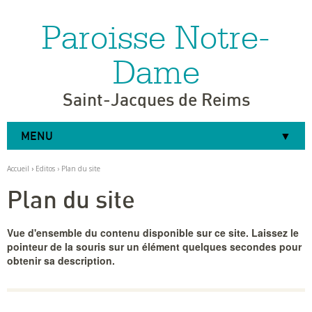
Paroisse Notre-
Aller
Outils
au
personnels
contenu.
|
Dame
Aller
à
la
navigation
Saint-Jacques de Reims
MENU
Accueil
›
Editos
›
Plan du site
Plan du site
Vue d'ensemble du contenu disponible sur ce site. Laissez le
pointeur de la souris sur un élément quelques secondes pour
obtenir sa description.