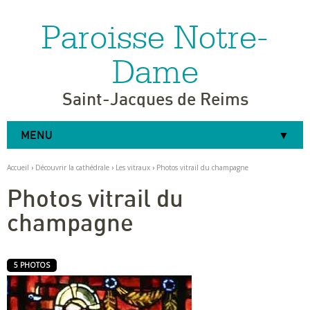
Paroisse Notre-
Aller
Outils
au
personnels
contenu.
|
Dame
Aller
à
la
navigation
Saint-Jacques de Reims
MENU
Accueil
›
Découvrir la cathédrale
›
Les vitraux
›
Photos vitrail du champagne
Photos vitrail du
champagne
5 PHOTOS