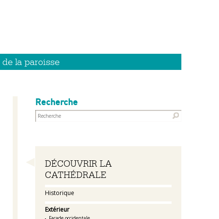
 de la paroisse
Recherche
Navigation
DÉCOUVRIR LA
CATHÉDRALE
Historique
Extérieur
Façade occidentale