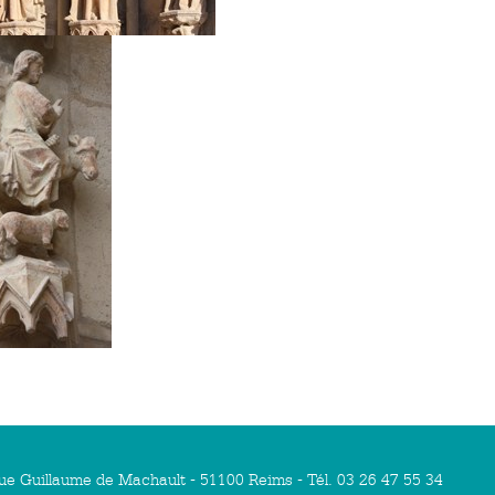
ue Guillaume de Machault - 51100 Reims - Tél. 03 26 47 55 34