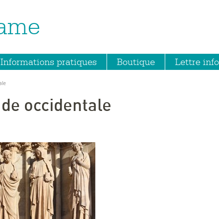
Dame
Informations pratiques
Boutique
Lettre info
ale
ade occidentale