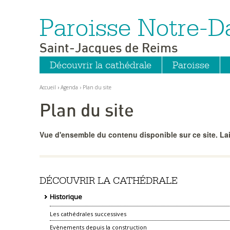
Paroisse Notre-
Aller
Outils
au
personnels
contenu.
|
Saint-Jacques de Reims
Aller
à
la
Découvrir la cathédrale
Paroisse
navigation
Accueil
›
Agenda
›
Plan du site
Plan du site
Vue d'ensemble du contenu disponible sur ce site. Lai
DÉCOUVRIR LA CATHÉDRALE
Historique
Les cathédrales successives
Evènements depuis la construction