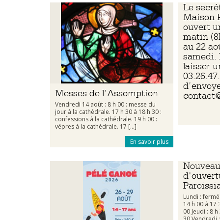
Le secrét
Maison P
ouvert u
matin (8
au 22 ao
samedi. 
laisser 
03.26.47
d’envoye
Messes de l’Assomption.
contact@
Vendredi 14 août : 8 h 00 : messe du
jour à la cathédrale. 17 h 30 à 18 h 30 :
confessions à la cathédrale. 19 h 00 :
vêpres à la cathédrale. 17 [...]
En savoir plus
Nouveau
d'ouvert
Paroissi
Lundi : fermé
14 h 00 à 17 
00 Jeudi : 8 h
30 Vendredi : 8