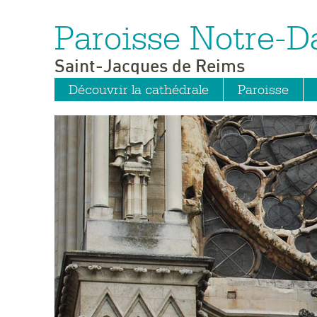
Paroisse Notre-
Aller
Outils
au
personnels
contenu.
|
Saint-Jacques de Reims
Aller
à
la
Découvrir la cathédrale
Paroisse
navigation