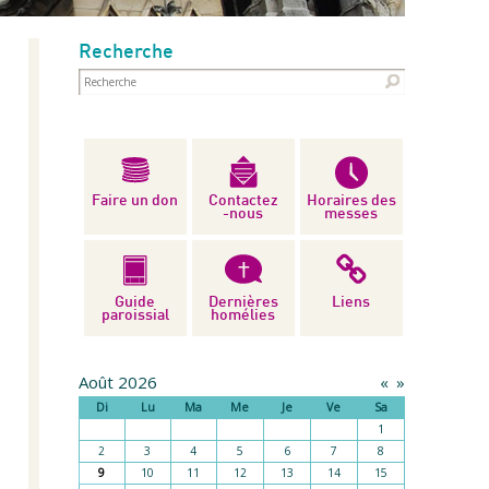
Recherche
Faire un don
Contactez
Horaires des
-nous
messes
Guide
Dernières
Liens
paroissial
homélies
Août 2026
«
»
Di
Lu
Ma
Me
Je
Ve
Sa
1
2
3
4
5
6
7
8
9
10
11
12
13
14
15