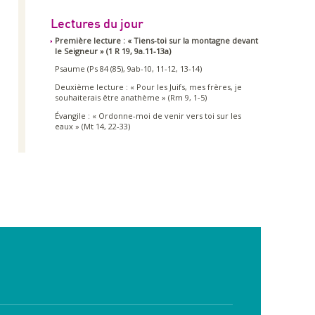
Lectures du jour
Première lecture : « Tiens-toi sur la montagne devant
le Seigneur » (1 R 19, 9a.11-13a)
Psaume (Ps 84 (85), 9ab-10, 11-12, 13-14)
Deuxième lecture : « Pour les Juifs, mes frères, je
souhaiterais être anathème » (Rm 9, 1-5)
Évangile : « Ordonne-moi de venir vers toi sur les
eaux » (Mt 14, 22-33)