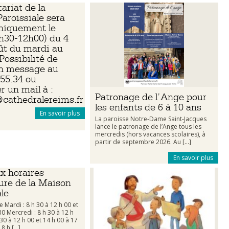
ariat de la
aroissiale sera
niquement le
h30-12h00) du 4
ût du mardi au
Possibilité de
un message au
.55.34 ou
r un mail à :
Patronage de l’Ange pour
cathedralereims.fr
les enfants de 6 à 10 ans
En savoir plus
La paroisse Notre-Dame Saint-Jacques
lance le patronage de l’Ange tous les
mercredis (hors vacances scolaires), à
partir de septembre 2026. Au [...]
En savoir plus
x horaires
ure de la Maison
ale
e Mardi : 8 h 30 à 12 h 00 et
30 Mercredi : 8 h 30 à 12 h
 30 à 12 h 00 et 14 h 00 à 17
 h [...]