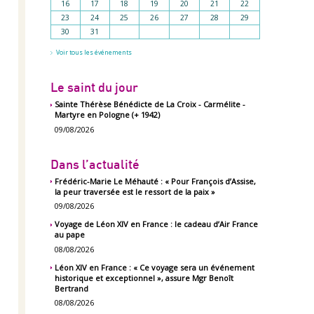
16
17
18
19
20
21
22
23
24
25
26
27
28
29
30
31
Agenda
Voir tous les événements
-
Le saint du jour
Sainte Thérèse Bénédicte de La Croix - Carmélite -
Martyre en Pologne (+ 1942)
09/08/2026
Dans l’actualité
Frédéric-Marie Le Méhauté : « Pour François d’Assise,
la peur traversée est le ressort de la paix »
09/08/2026
Voyage de Léon XIV en France : le cadeau d’Air France
au pape
08/08/2026
Léon XIV en France : « Ce voyage sera un événement
historique et exceptionnel », assure Mgr Benoît
Bertrand
08/08/2026