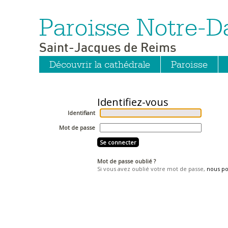
Paroisse Notre-
Aller
Outils
au
personnels
contenu.
|
Saint-Jacques de Reims
Aller
à
la
Découvrir la cathédrale
Paroisse
navigation
Identifiant
Mot de passe
Mot de passe oublié ?
Si vous avez oublié votre mot de passe,
nous p